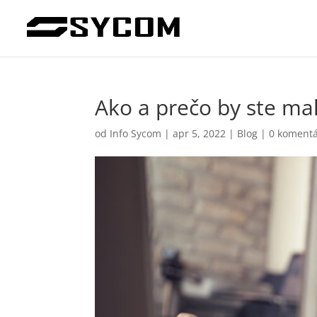
Ako a prečo by ste ma
od
Info Sycom
|
apr 5, 2022
|
Blog
|
0 koment