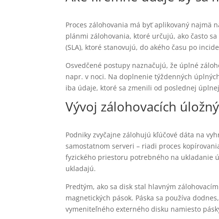
Proces zálohovania má byť aplikovaný najmä n
plánmi zálohovania, ktoré určujú, ako často sa
(SLA), ktoré stanovujú, do akého času po inci
Osvedčené postupy naznačujú, že úplné záloh
napr. v noci. Na doplnenie týždenných úplných
iba údaje, ktoré sa zmenili od poslednej úplnej
Vývoj zálohovacích úložn
Podniky zvyčajne zálohujú kľúčové dáta na vyhr
samostatnom serveri – riadi proces kopírovania
fyzického priestoru potrebného na ukladanie úda
ukladajú.
Predtým, ako sa disk stal hlavným zálohovacím 
magnetických pások. Páska sa používa dodnes, a
vymeniteľného externého disku namiesto pásky