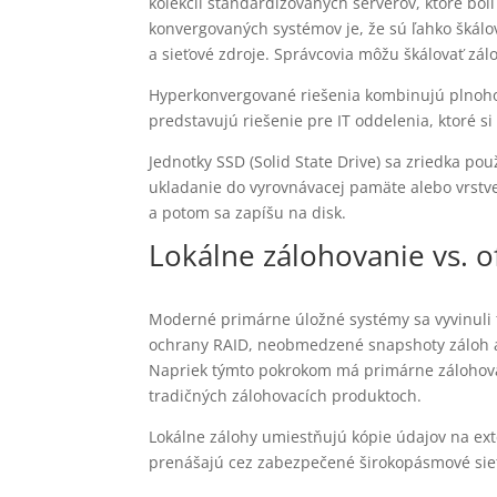
kolekcií štandardizovaných serverov, ktoré bo
konvergovaných systémov je, že sú ľahko škál
a sieťové zdroje. Správcovia môžu škálovať zá
Hyperkonvergované riešenia kombinujú plnohod
predstavujú riešenie pre IT oddelenia, ktoré s
Jednotky SSD (Solid State Drive) sa zriedka po
ukladanie do vyrovnávacej pamäte alebo vrstve
a potom sa zapíšu na disk.
Lokálne zálohovanie vs. o
Moderné primárne úložné systémy sa vyvinuli t
ochrany RAID, neobmedzené snapshoty záloh a 
Napriek týmto pokrokom má primárne zálohovan
tradičných zálohovacích produktoch.
Lokálne zálohy umiestňujú kópie údajov na ext
prenášajú cez zabezpečené širokopásmové sieť