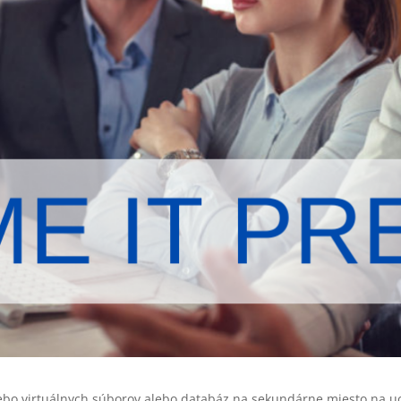
ebo virtuálnych súborov alebo databáz na sekundárne miesto na uc