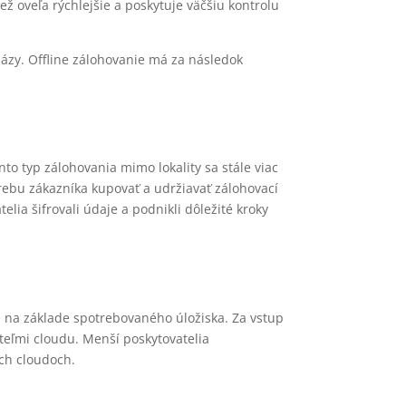
ž oveľa rýchlejšie a poskytuje väčšiu kontrolu
bázy. Offline zálohovanie má za následok
o typ zálohovania mimo lokality sa stále viac
rebu zákazníka kupovať a udržiavať zálohovací
lia šifrovali údaje a podnikli dôležité kroky
é na základe spotrebovaného úložiska. Za vstup
teľmi cloudu. Menší poskytovatelia
ých cloudoch.