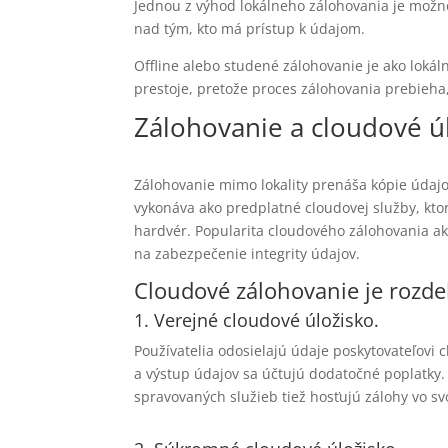
Jednou z výhod lokálneho zálohovania je možnos
nad tým, kto má prístup k údajom.
Offline alebo studené zálohovanie je ako lokál
prestoje, pretože proces zálohovania prebieha,
Zálohovanie a cloudové ú
Zálohovanie mimo lokality prenáša kópie údajo
vykonáva ako predplatné cloudovej služby, kto
hardvér. Popularita cloudového zálohovania ako 
na zabezpečenie integrity údajov.
Cloudové zálohovanie je rozde
1. Verejné cloudové úložisko.
Používatelia odosielajú údaje poskytovateľovi
a výstup údajov sa účtujú dodatočné poplatky
spravovaných služieb tiež hosťujú zálohy vo sv