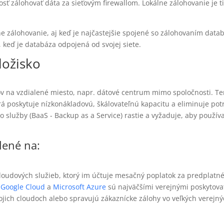
ť zálohovať dáta za sieťovým firewallom. Lokálne zálohovanie je tie
ne zálohovanie, aj keď je najčastejšie spojené so zálohovaním data
 keď je databáza odpojená od svojej siete.
ložisko
v na vzdialené miesto, napr. dátové centrum mimo spoločnosti. Tent
rá poskytuje nízkonákladovú, škálovateľnú kapacitu a eliminuje pot
služby (BaaS - Backup as a Service) rastie a vyžaduje, aby používate
lené na:
 cloudových služieb, ktorý im účtuje mesačný poplatok za predplatn
.
Google Cloud
a
Microsoft Azure
sú najväčšími verejnými poskytova
ojich cloudoch alebo spravujú zákaznícke zálohy vo veľkých verejn