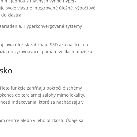
vaním. Jednou z hlavných výhod hyper-
e svoje vlastné integrované úložné, výpočtové
do klastra.
 zariadenia. Hyperkonvergované systémy
ajcovia úložísk zahŕňajú SSD ako nástroj na
žia do vyrovnávacej pamäte vo flash úložisku
isko
 Tieto funkcie zahŕňajú pokročilé schémy
onca do terciárnej zálohy mimo lokality.
osti indexovania, ktoré sa nachádzajú v
 centre alebo v jeho blízkosti. Údaje sa