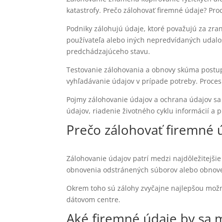
katastrofy. Prečo zálohovať firemné údaje? Pro
Podniky zálohujú údaje, ktoré považujú za zra
používateľa alebo iných nepredvídaných udalos
predchádzajúceho stavu.
Testovanie zálohovania a obnovy skúma postupy
vyhľadávanie údajov v prípade potreby. Proce
Pojmy zálohovanie údajov a ochrana údajov sa 
údajov, riadenie životného cyklu informácií a 
Prečo zálohovať firemné 
Zálohovanie údajov patrí medzi najdôležitejšie
obnovenia odstránených súborov alebo obnove
Okrem toho sú zálohy zvyčajne najlepšou možno
dátovom centre.
Aké firemné údaje by sa m