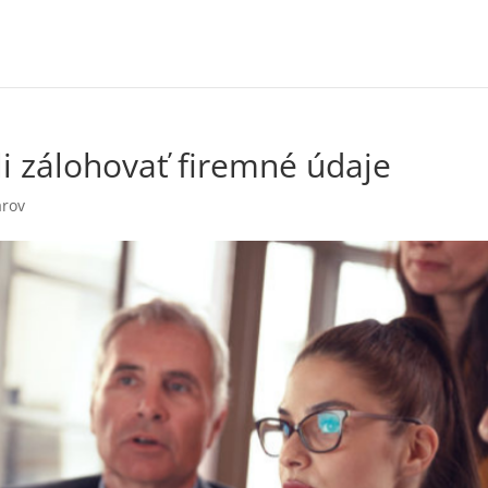
li zálohovať firemné údaje
árov