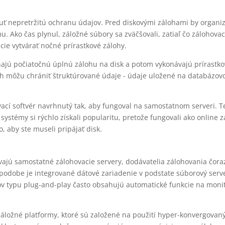
ť nepretržitú ochranu údajov. Pred diskovými zálohami by organizá
. Ako čas plynul, záložné súbory sa zväčšovali, zatiaľ čo zálohovac
cie vytvárať nočné prírastkové zálohy.
ajú počiatočnú úplnú zálohu na disk a potom vykonávajú prírastko
loh môžu chrániť štruktúrované údaje - údaje uložené na databázov
ací softvér navrhnutý tak, aby fungoval na samostatnom serveri. T
 systémy si rýchlo získali popularitu, pretože fungovali ako online
, aby ste museli pripájať disk.
ívajú samostatné zálohovacie servery, dodávatelia zálohovania čor
 podobe je integrované dátové zariadenie v podstate súborový ser
v typu plug-and-play často obsahujú automatické funkcie na monito
 záložné platformy, ktoré sú založené na použití hyper-konvergovan