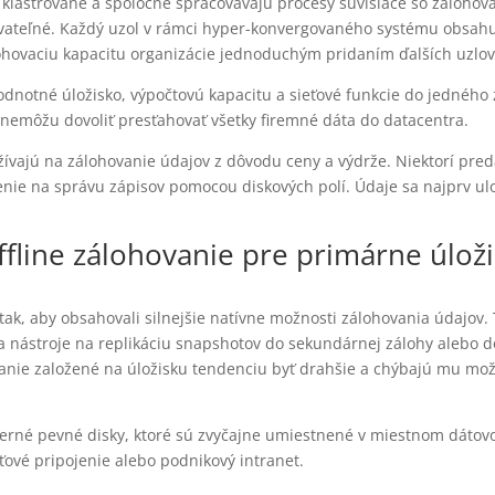
li klastrované a spoločne spracovávajú procesy súvisiace so záloho
ovateľné. Každý uzol v rámci hyper-konvergovaného systému obsahuj
lohovaciu kapacitu organizácie jednoduchým pridaním ďalších uzlov 
notné úložisko, výpočtovú kapacitu a sieťové funkcie do jedného
i nemôžu dovoliť presťahovať všetky firemné dáta do datacentra.
užívajú na zálohovanie údajov z dôvodu ceny a výdrže. Niektorí pred
nie na správu zápisov pomocou diskových polí. Údaje sa najprv ulo
ffline zálohovanie pre primárne úlož
ak, aby obsahovali silnejšie natívne možnosti zálohovania údajov.
nástroje na replikáciu snapshotov do sekundárnej zálohy alebo dok
ie založené na úložisku tendenciu byť drahšie a chýbajú mu možn
erné pevné disky, ktoré sú zvyčajne umiestnené v miestnom dátovom
ové pripojenie alebo podnikový intranet.