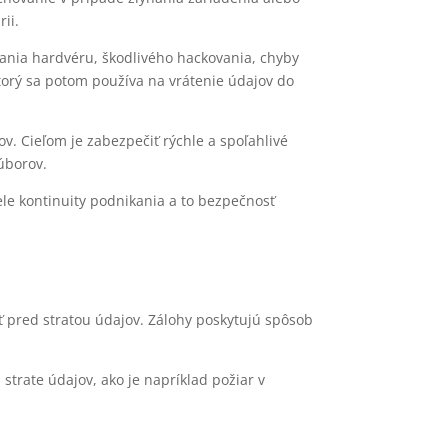
ii.
hania hardvéru, škodlivého hackovania, chyby
torý sa potom používa na vrátenie údajov do
v. Cieľom je zabezpečiť rýchle a spoľahlivé
úborov.
ele kontinuity podnikania a to bezpečnosť
iť pred stratou údajov. Zálohy poskytujú spôsob
trate údajov, ako je napríklad požiar v