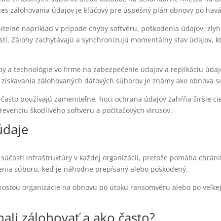
ces zálohovania údajov je kľúčový pre úspešný plán obnovy po havár
niteľné napríklad v prípade chyby softvéru, poškodenia údajov, zly
tí. Zálohy zachytávajú a synchronizujú momentálny stav údajov, k
 a technológie vo firme na zabezpečenie údajov a replikáciu údajo
s získavania zálohovaných dátových súborov je známy ako obnova s
často používajú zameniteľne, hoci ochrana údajov zahŕňa širšie ci
prevenciu škodlivého softvéru a počítačových vírusov.
údaje
 súčasti infraštruktúry v každej organizácii, pretože pomáha chrán
nia súboru, keď je náhodne prepísaný alebo poškodený.
sťou organizácie na obnovu po útoku ransomvéru alebo po veľkej s
ali zálohovať a ako často?