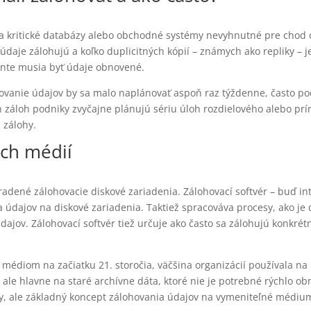
a kritické databázy alebo obchodné systémy nevyhnutné pre chod o
 údaje zálohujú a koľko duplicitných kópií – známych ako repliky – 
dente musia byť údaje obnovené.
ovanie údajov by sa malo naplánovať aspoň raz týždenne, často p
 záloh podniky zvyčajne plánujú sériu úloh rozdielového alebo prí
 zálohy.
ých médií
adené zálohovacie diskové zariadenia. Zálohovací softvér – buď in
 údajov na diskové zariadenia. Taktiež spracováva procesy, ako je
jov. Zálohovací softvér tiež určuje ako často sa zálohujú konkrétne
médiom na začiatku 21. storočia, väčšina organizácií používala na
le hlavne na staré archívne dáta, ktoré nie je potrebné rýchlo obn
, ale základný koncept zálohovania údajov na vymeniteľné médium