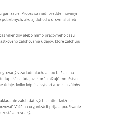
rganizácie. Proces sa riadi preddefinovanými
je potrebných, ako aj dohôd o úrovni služieb
očas víkendov alebo mimo pracovného času
rastkového zálohovania údajov, ktoré zálohujú
tegrovaný v zariadeniach, alebo bežiaci na
 deduplikácia údajov, ktoré znižujú množstvo
 údaje, koľko kópií sa vytvorí a kde sa zálohy
 ukladanie záloh dátových centier knižnice
ovovať. Väčšina organizácií prijala používanie
 zostáva rovnaký.