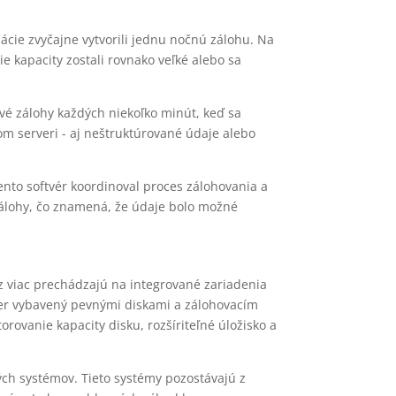
cie zvyčajne vytvorili jednu nočnú zálohu. Na
ie kapacity zostali rovnako veľké alebo sa
vé zálohy každých niekoľko minút, keď sa
om serveri - aj neštruktúrované údaje alebo
ento softvér koordinoval proces zálohovania a
 zálohy, čo znamená, že údaje bolo možné
az viac prechádzajú na integrované zariadenia
ver vybavený pevnými diskami a zálohovacím
rovanie kapacity disku, rozšíriteľné úložisko a
ých systémov. Tieto systémy pozostávajú z