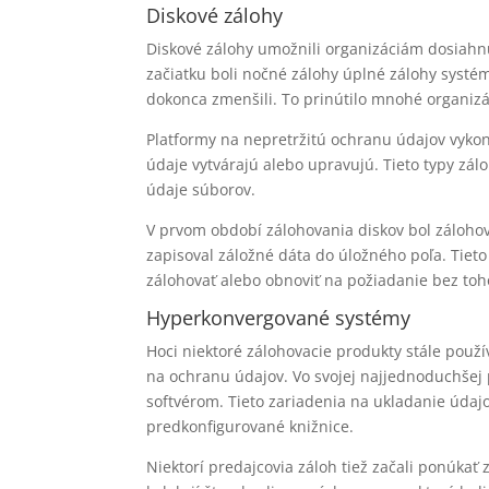
Diskové zálohy
Diskové zálohy umožnili organizáciám dosiahnu
začiatku boli nočné zálohy úplné zálohy systému
dokonca zmenšili. To prinútilo mnohé organizá
Platformy na nepretržitú ochranu údajov vykon
údaje vytvárajú alebo upravujú. Tieto typy zá
údaje súborov.
V prvom období zálohovania diskov bol zálohov
zapisoval záložné dáta do úložného poľa. Tieto
zálohovať alebo obnoviť na požiadanie bez toho
Hyperkonvergované systémy
Hoci niektoré zálohovacie produkty stále použ
na ochranu údajov. Vo svojej najjednoduchšej
softvérom. Tieto zariadenia na ukladanie údajo
predkonfigurované knižnice.
Niektorí predajcovia záloh tiež začali ponúkať