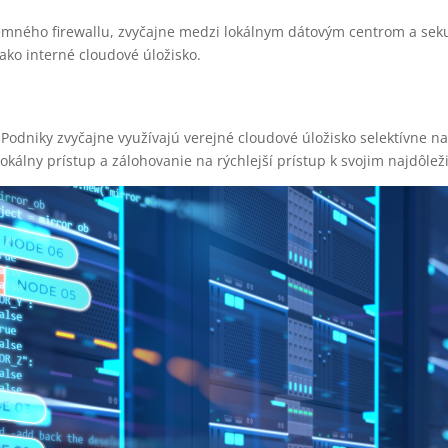
remného firewallu, zvyčajne medzi lokálnym dátovým centrom a sek
ako interné cloudové úložisko.
. Podniky zvyčajne využívajú verejné cloudové úložisko selektívne n
lokálny prístup a zálohovanie na rýchlejší prístup k svojim najdôle