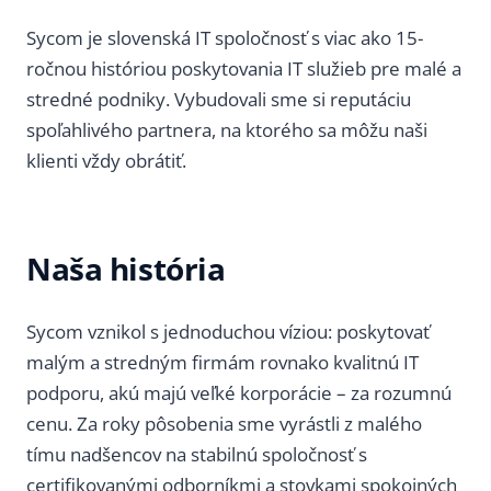
Sycom je slovenská IT spoločnosť s viac ako 15-
ročnou históriou poskytovania IT služieb pre malé a
stredné podniky. Vybudovali sme si reputáciu
spoľahlivého partnera, na ktorého sa môžu naši
klienti vždy obrátiť.
Naša história
Sycom vznikol s jednoduchou víziou: poskytovať
malým a stredným firmám rovnako kvalitnú IT
podporu, akú majú veľké korporácie – za rozumnú
cenu. Za roky pôsobenia sme vyrástli z malého
tímu nadšencov na stabilnú spoločnosť s
certifikovanými odborníkmi a stovkami spokojných