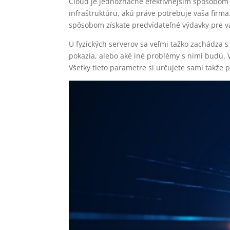
Cloud je jednoznačne efektívnejším spôsobom p
infraštruktúru, akú práve potrebuje vaša firm
spôsobom získate predvídateľné výdavky pre va
U fyzických serverov sa veľmi tažko zachádza 
pokazia, alebo aké iné problémy s nimi budú. V
Všetky tieto parametre si určujete sami takže p