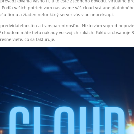
revádzkovania vášho IT, a to ešte z jedného dôvodu. Virtuálne pro
a. Podľa vašich potrieb vám nastavíme váš cloud vrátane platobnéh
šu firmu a žiaden nefunkčný server vás viac neprekvapí.
s predvídateľnosťou a transparentnosťou. Nikto vám vopred nepovie,
 cloudom máte tieto náklady vo svojich rukách. Faktúra obsahuje 3
resne viete, čo sa fakturuje.