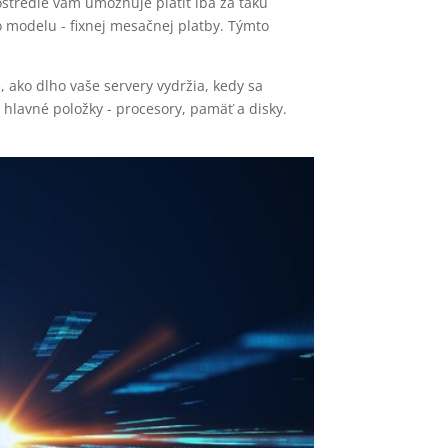
stredie vám umožňuje platiť iba za takú
o modelu - fixnej mesačnej platby. Týmto
 ako dlho vaše servery vydržia, kedy sa
 hlavné položky - procesory, pamäť a disky.