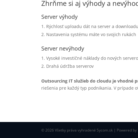
Zhrňme si aj výhody a nevýhod
Server výhody
Rýchlosť uploadu dát na server a downloadu
Nastavenia systému máte vo svojich rukách
Server nevýhody
Vysoké investičné náklady do nových server
Drahá údržba serverov
Outsourcing IT služieb do cloudu je vhodné 
riešenia pre každý typ podnikania. V prípade 
© 2026 Všetky práva vyhradené Sycom.sk | Powered by