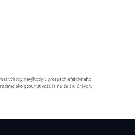
rovnať výhody nevýhody v prospech efektívneho
oradíme ako posunúť vaše IT na ďalšiu úroveň.