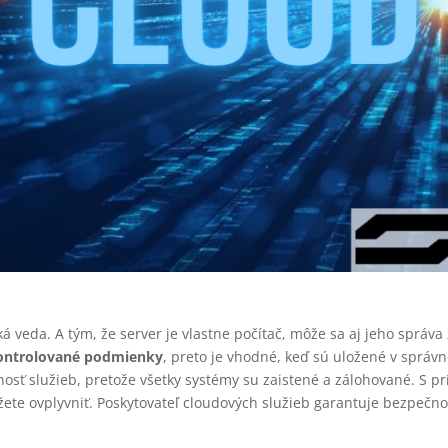
aká veda. A tým, že server je vlastne počítač, môže sa aj jeho správ
kontrolované podmienky
, preto je vhodné, keď sú uložené v správ
nosť služieb, pretože všetky systémy su zaistené a zálohované. S prí
žete ovplyvniť. Poskytovateľ cloudových služieb garantuje bezpeč