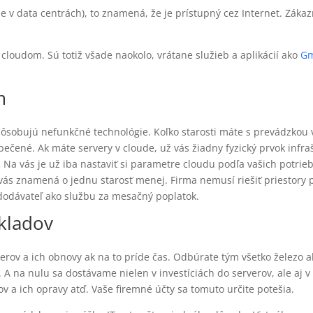
jne v data centrách), to znamená, že je prístupný cez Internet. Záka
 cloudom. Sú totiž všade naokolo, vrátane služieb a aplikácií ako
Gm
m
pôsobujú nefunkčné technológie. Koľko starosti máte s prevádzkou va
ečené. Ak máte servery v cloude, už vás žiadny fyzický prvok infra
.
Na vás je už iba nastaviť si parametre cloudu podľa vašich potrieb.
 vás znamená o jednu starosť menej. Firma nemusí riešiť priestory 
 dodávateľ ako službu za mesačný poplatok.
ákladov
rov a ich obnovy ak na to príde čas. Odbúrate tým všetko železo 
e. A na nulu sa dostávame nielen v investíciách do serverov, ale a
ov a ich opravy atď. Vaše firemné účty sa tomuto určite potešia.