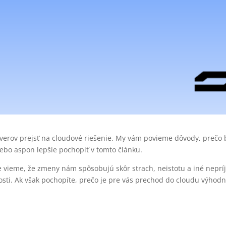
 serverov prejsť na cloudové riešenie. My vám povieme dôvody, prečo
ebo aspon lepšie pochopiť v tomto článku.
re vieme, že zmeny nám spôsobujú skôr strach, neistotu a iné nepr
sti. Ak však pochopíte, prečo je pre vás prechod do cloudu výhod