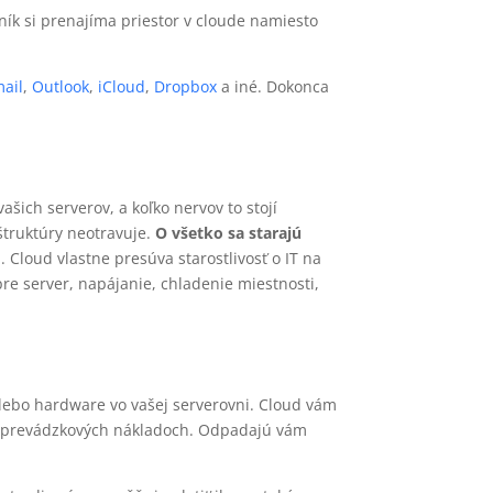
zník si prenajíma priestor v cloude namiesto
ail
,
Outlook
,
iCloud
,
Dropbox
a iné. Dokonca
šich serverov, a koľko nervov to stojí
štruktúry neotravuje.
O všetko sa starajú
 Cloud vlastne presúva starostlivosť o IT na
pre server, napájanie, chladenie miestnosti,
alebo hardware vo vašej serverovni. Cloud vám
j v prevádzkových nákladoch. Odpadajú vám