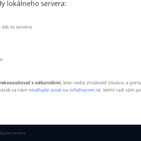
y lokálneho servera:
 dát zo servera
ov
prekonzultovať s odborníkmi
, ktorí vedia zhodnotiť situáciu a po
otázok sa nám
neváhajte ozvať
na
info@sycom.sk
. Veľmi radi vám p
 Sycom servers