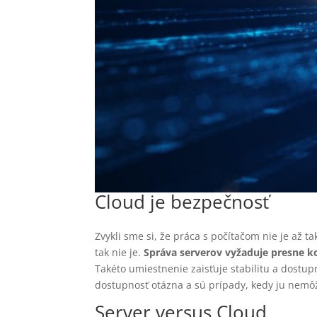
Cloud je bezpečnosť
Zvykli sme si, že práca s počítačom nie je až t
tak nie je.
Správa serverov vyžaduje presne 
Takéto umiestnenie zaisťuje stabilitu a dostup
dostupnosť otázna a sú prípady, kedy ju nemô
Server versus Cloud