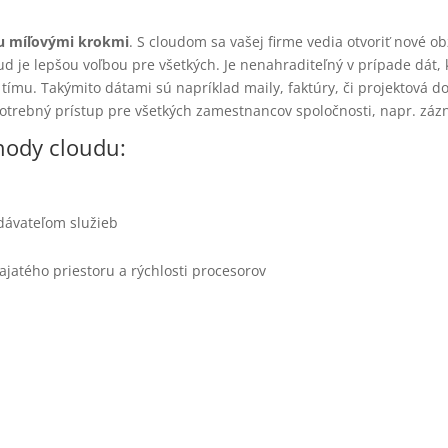
u míľovými krokmi
. S cloudom sa vašej firme vedia otvoriť nové o
d je lepšou voľbou pre všetkých. Je nenahraditeľný v prípade dát, k
 tímu. Takýmito dátami sú napríklad maily, faktúry, či projektová 
je potrebný prístup pre všetkých zamestnancov spoločnosti, napr. 
hody cloudu:
ávateľom služieb
jatého priestoru a rýchlosti procesorov