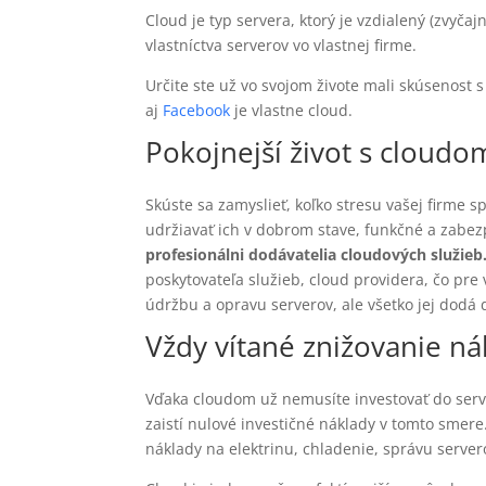
Cloud je typ servera, ktorý je vzdialený (zvyča
vlastníctva serverov vo vlastnej firme.
Určite ste už vo svojom živote mali skúsenost s
aj
Facebook
je vlastne cloud.
Pokojnejší život s cloudo
Skúste sa zamyslieť, koľko stresu vašej firme s
udržiavať ich v dobrom stave, funkčné a zabezp
profesionálni dodávatelia cloudových služieb
poskytovateľa služieb, cloud providera, čo pre
údržbu a opravu serverov, ale všetko jej dodá
Vždy vítané znižovanie n
Vďaka cloudom už nemusíte investovať do serve
zaistí nulové investičné náklady v tomto smer
náklady na elektrinu, chladenie, správu server