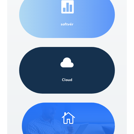

softvér

Cloud
