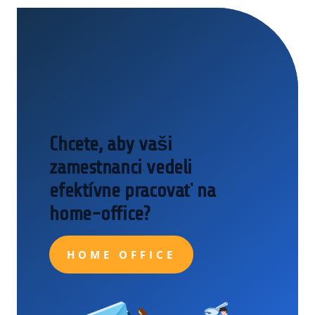
Chcete, aby vaši
zamestnanci vedeli
efektívne pracovať na
home-office?
HOME OFFICE