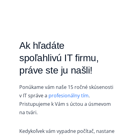
Ak hľadáte
spoľahlivú IT firmu,
práve ste ju našli!
Ponúkame vám naše 15 ročné skúsenosti
v IT správe a
profesionálny tím
.
P
ristupujeme k Vám s úctou a úsmevom
na tvári.
Kedykoľvek vám vypadne počítač, nastane