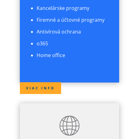
Kancelárske programy
Firemné a účtovné programy
Antivírová ochrana
o365
Home office
VIAC INFO