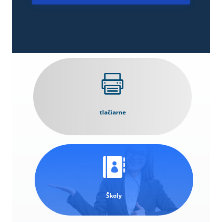

tlačiarne

Školy