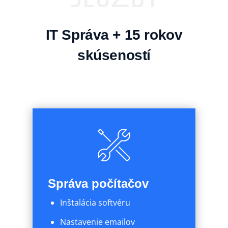
IT Správa + 15 rokov
skúseností
Správa počítačov
Inštalácia softvéru
Nastavenie emailov