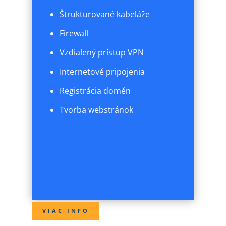
Štrukturované kabeláže
Firewall
Vzdialený prístup VPN
Internetové pripojenia
Registrácia domén
Tvorba webstránok
VIAC INFO