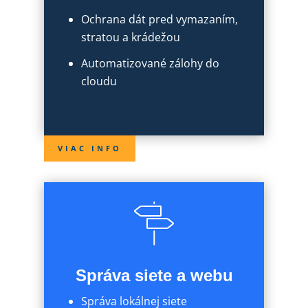
Ochrana dát pred vymazaním,
stratou a krádežou
Automatizované zálohy do
cloudu
VIAC INFO
Správa siete a webu
Správa lokálnej siete