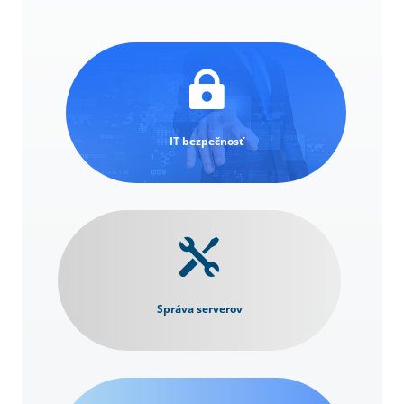

IT bezpečnosť

Správa serverov