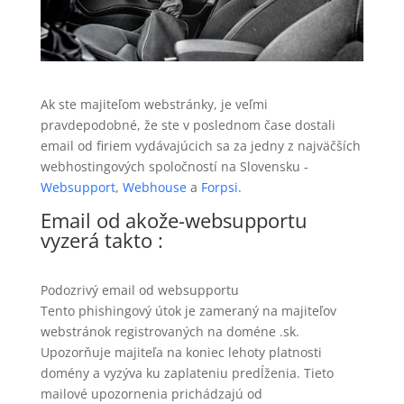
Ak ste majiteľom webstránky, je veľmi
pravdepodobné, že ste v poslednom čase dostali
email od firiem vydávajúcich sa za jedny z najväčších
webhostingových spoločností na Slovensku -
Websupport
,
Webhouse
a
Forpsi
.
Email od akože-websupportu
vyzerá takto :
Podozrivý email od websupportu
Tento phishingový útok je zameraný na majiteľov
webstránok registrovaných na doméne .sk.
Upozorňuje majiteľa na koniec lehoty platnosti
domény a vyzýva ku zaplateniu predĺženia. Tieto
mailové upozornenia prichádzajú od