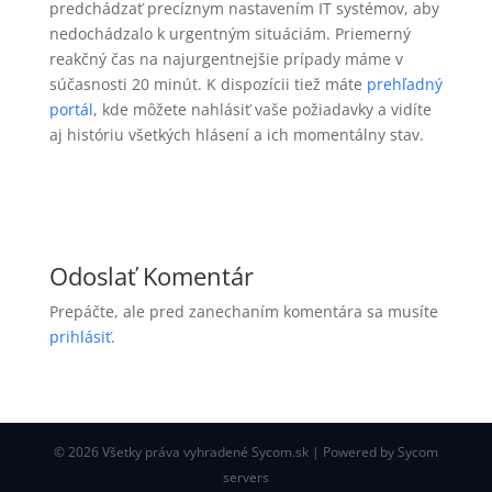
predchádzať precíznym nastavením IT systémov, aby
nedochádzalo k urgentným situáciám. Priemerný
reakčný čas na najurgentnejšie prípady máme v
súčasnosti 20 minút. K dispozícii tiež máte
prehľadný
portál
, kde môžete nahlásiť vaše požiadavky a vidíte
aj históriu všetkých hlásení a ich momentálny stav.
Odoslať Komentár
Prepáčte, ale pred zanechaním komentára sa musíte
prihlásiť
.
© 2026 Všetky práva vyhradené Sycom.sk | Powered by Sycom
servers