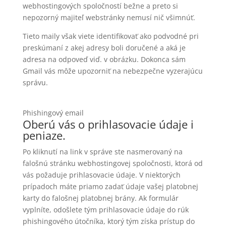
webhostingových spoločností bežne a preto si
nepozorný majiteľ webstránky nemusí nič všimnúť.
Tieto maily však viete identifikovať ako podvodné pri
preskúmaní z akej adresy boli doručené a aká je
adresa na odpoveď viď. v obrázku. Dokonca sám
Gmail vás môže upozorniť na nebezpečne vyzerajúcu
správu.
Phishingový email
Oberú vás o prihlasovacie údaje i
peniaze.
Po kliknutí na link v správe ste nasmerovaný na
falošnú stránku webhostingovej spoločnosti, ktorá od
vás požaduje prihlasovacie údaje. V niektorých
prípadoch máte priamo zadať údaje vašej platobnej
karty do falošnej platobnej brány. Ak formulár
vyplníte, odošlete tým prihlasovacie údaje do rúk
phishingového útočníka, ktorý tým získa prístup do