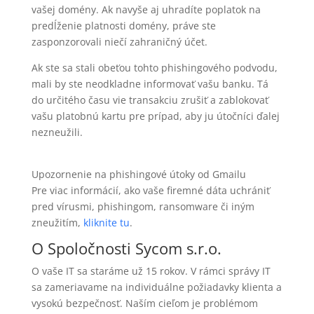
vašej domény. Ak navyše aj uhradíte poplatok na
predĺženie platnosti domény, práve ste
zasponzorovali niečí zahraničný účet.
Ak ste sa stali obeťou tohto phishingového podvodu,
mali by ste neodkladne informovať vašu banku. Tá
do určitého času vie transakciu zrušiť a zablokovať
vašu platobnú kartu pre prípad, aby ju útočníci ďalej
nezneužili.
Upozornenie na phishingové útoky od Gmailu
Pre viac informácií, ako vaše firemné dáta uchrániť
pred vírusmi, phishingom, ransomware či iným
zneužitím,
kliknite tu
.
O Spoločnosti
Sycom
s.r.o.
O vaše IT sa staráme už 15 rokov. V rámci správy IT
sa zameriavame na individuálne požiadavky klienta a
vysokú bezpečnosť. Naším cieľom je problémom