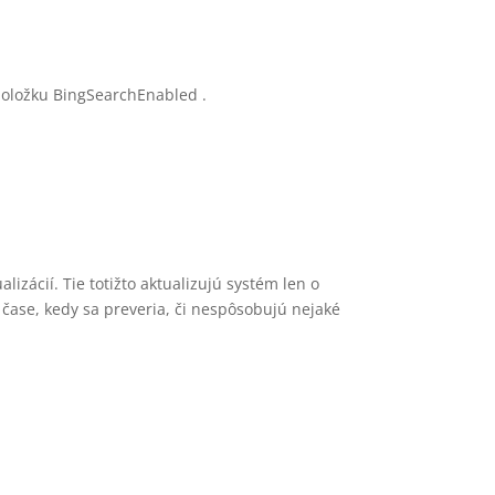
položku BingSearchEnabled .
izácií. Tie totižto aktualizujú systém len o
 čase, kedy sa preveria, či nespôsobujú nejaké