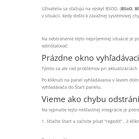
Užívatelia sa sťažujú na výskyt BSOD, (
BSoD
,
B
v situácii, kedy došlo k závažnej systémovej c
Na odstránenie tejto nepríjemnej situácie je po
odinštalovať.
Prázdne okno vyhľadávac
Týmto sa ale rad problémov pri aktualizáciách
Po kliknutí na panel vyhľadávania v ľavom dol
vyhľadávača do Štart panelu.
Vieme ako chybu odstráni
Na vypnutie tejto nešťastnej integrácie je pot
1. Stlačte Start a začnite písať “regedit” , 2-kl