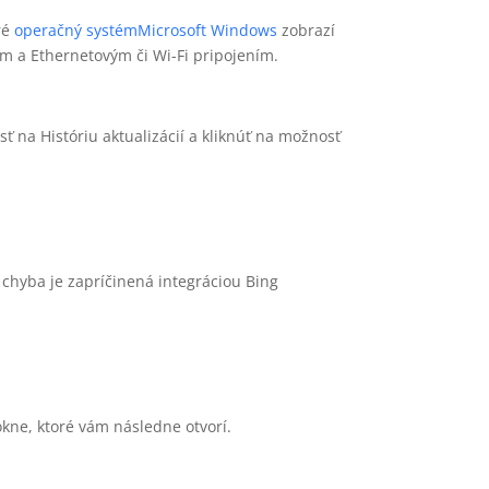
ré
operačný systém
Microsoft Windows
zobrazí
kom a Ethernetovým či Wi-Fi pripojením.
sť na Históriu aktualizácií a kliknúť na možnosť
chyba je zapríčinená integráciou Bing
v okne, ktoré vám následne otvorí.