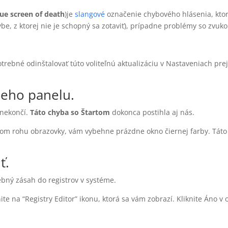
lue screen of death
)je
slangové
označenie chybového hlásenia, kto
hybe, z ktorej nie je schopný sa zotaviť), prípadne problémy so zvu
trebné odinštalovať túto voliteľnú aktualizáciu v Nastaveniach prej
ieho panelu.
 nekončí.
Táto chyba so Štartom
dokonca postihla aj nás.
nom rohu obrazovky, vám vybehne prázdne okno čiernej farby. Táto 
ť.
rebný zásah do registrov v systéme.
iknite na “Registry Editor” ikonu, ktorá sa vám zobrazí. Kliknite Áno 