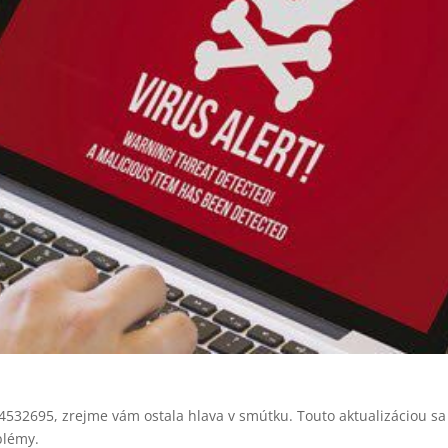
 KB4532695, zrejme vám ostala hlava v smútku. Touto aktualizáciou s
blémy.