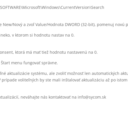
\SOFTWARE\Microsoft\Windows\CurrentVersion\Search
erte New/Nový a zvoľ Value/Hodnota DWORD (32-bit), pomenuj novú 
kineko, v ktorom si hodnotu nastav na 0.
onsent, ktorá má mať tiež hodnotu nastavenú na 0.
v Štart menu fungovať správne.
é aktualizácie systému, ale zvoliť možnosť len automatických aktual
rípade voliteľných by ste mali inštalovať aktualizáciu až po istom
ktualizácií, neváhajte nás kontaktovať na info@sycom.sk