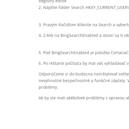
Registry editor
2. Nájdite folder Search HKEY_CURRENT_USER
3. Pravým tlačidlom kliknite na Search a vyb
4. 2-klik na BingSearchEnabled a otvorí sa ti o
5. Pod BingSearchEnabled je položka CortanaC
6. Po reštarte počítača by mal váš vyhľadávač 
Odporúčame si do budúcna neinštalovať voliteľn
nevyhnutné bezpečnostné a funkčné záplaty. V p
problémy.
Ak by ste mali akékoľvek problémy s opravou a