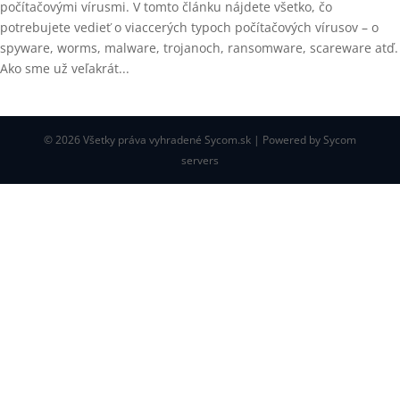
počítačovými vírusmi. V tomto článku nájdete všetko, čo
potrebujete vedieť o viaccerých typoch počítačových vírusov – o
spyware, worms, malware, trojanoch, ransomware, scareware atď.
Ako sme už veľakrát...
© 2026 Všetky práva vyhradené Sycom.sk | Powered by Sycom
servers