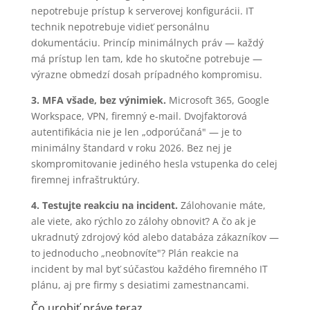
nepotrebuje prístup k serverovej konfigurácii. IT
technik nepotrebuje vidieť personálnu
dokumentáciu. Princíp minimálnych práv — každý
má prístup len tam, kde ho skutočne potrebuje —
výrazne obmedzí dosah prípadného kompromisu.
3. MFA všade, bez výnimiek.
Microsoft 365, Google
Workspace, VPN, firemný e-mail. Dvojfaktorová
autentifikácia nie je len „odporúčaná" — je to
minimálny štandard v roku 2026. Bez nej je
skompromitovanie jediného hesla vstupenka do celej
firemnej infraštruktúry.
4. Testujte reakciu na incident.
Zálohovanie máte,
ale viete, ako rýchlo zo zálohy obnoviť? A čo ak je
ukradnutý zdrojový kód alebo databáza zákazníkov —
to jednoducho „neobnovíte"? Plán reakcie na
incident by mal byť súčasťou každého firemného IT
plánu, aj pre firmy s desiatimi zamestnancami.
Čo urobiť práve teraz