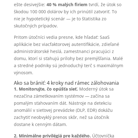
ešte desivejšie:
40 % malých firiem
tvrdí, že útok so
škodou 100 000 dolárov by ich prinútil zatvoriť. To
nie je hypotetický scenár — je to štatistika zo
skutočných prípadov.
Pritom útočníci vedia presne, kde hľadať: SaaS
aplikácie bez viacfaktorovej autentifikácie, zdieľané
administrátorské heslá, zamestnanci pracujúci z
domu, ktorí si sťahujú prílohy bez premýšľania. Malé
a stredné podniky sú jednoduchý terč s maximálnym
výnosom.
Ako sa brániť: 4 kroky nad rámec zálohovania
1. Monitorujte, čo opúšťa sieť.
Moderný útok sa
nezačína zámetkovaním systémov — začína sa
pomalým sťahovaním dát. Nástroje na detekciu
anomálií v sieťovej prevádzke (DLP, EDR) dokážu
zachytiť neobvyklý prenos skôr, než sa útočník
dostane k cenným dátam.
2. Minimálne privilégiá pre každého.
Účtovníčka