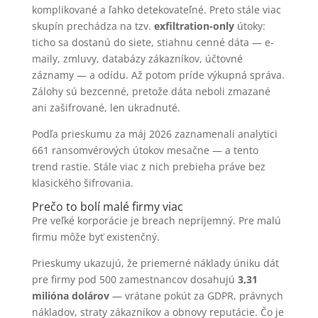
komplikované a ľahko detekovateľné. Preto stále viac
skupín prechádza na tzv.
exfiltration-only
útoky:
ticho sa dostanú do siete, stiahnu cenné dáta — e-
maily, zmluvy, databázy zákazníkov, účtovné
záznamy — a odídu. Až potom príde výkupná správa.
Zálohy sú bezcenné, pretože dáta neboli zmazané
ani zašifrované, len ukradnuté.
Podľa prieskumu za máj 2026 zaznamenali analytici
661 ransomvérových útokov mesačne — a tento
trend rastie. Stále viac z nich prebieha práve bez
klasického šifrovania.
Prečo to bolí malé firmy viac
Pre veľké korporácie je breach nepríjemný. Pre malú
firmu môže byť existenčný.
Prieskumy ukazujú, že priemerné náklady úniku dát
pre firmy pod 500 zamestnancov dosahujú
3,31
milióna dolárov
— vrátane pokút za GDPR, právnych
nákladov, straty zákazníkov a obnovy reputácie. Čo je