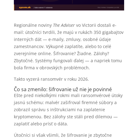
Regionálne noviny
The Adviser
vo Victorii dostali e-
mail: útočníci tvrdili, že majú v rukách 350 gigabajtov
interných dát — e-maily, zmluvy, osobné údaje
zamestnancov. Výkupné zaplatíte, alebo to celé
zverejníme online. Šifrovanie? Žiadne. Zálohy?
Zbytočné. Systémy fungovali ďalej — a napriek tomu
bola firma v obrovských problémoch.
Takto vyzerá ransomvér v roku 2026.
Čo sa zmenilo: šifrovanie už nie je povinné
Ešte pred niekoľkými rokmi mali ransomvérové útoky
jasnú schému: malvér zašifroval firemné súbory a
zobrazil správu s inštrukciami na zaplatenie
kryptomenou. Bez zálohy ste stáli pred dilemou —
zaplatiť alebo prísť o dáta.
Útočníci si však všimli, že šifrovanie je zbytočne