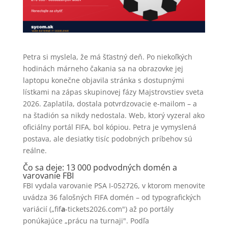
Petra si myslela, že má šťastný deň. Po niekoľkých
hodinách márneho čakania sa na obrazovke jej
laptopu konečne objavila stránka s dostupnými
lístkami na zápas skupinovej fázy Majstrovstiev sveta
2026. Zaplatila, dostala potvrdzovacie e-mailom – a
na štadión sa nikdy nedostala. Web, ktorý vyzeral ako
oficiálny portál FIFA, bol kópiou. Petra je vymyslená
postava, ale desiatky tisíc podobných príbehov sú
reálne.
Čo sa deje: 13 000 podvodných domén a
varovanie FBI
FBI vydala varovanie PSA I-052726, v ktorom menovite
uvádza 36 falošných FIFA domén – od typografických
variácií („fif
a
-tickets2026.com") až po portály
ponúkajúce „prácu na turnaji". Podľa