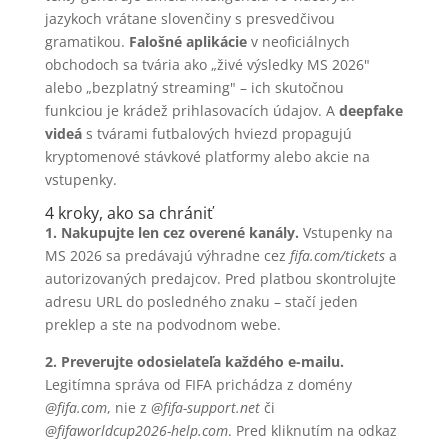
jazykoch vrátane slovenčiny s presvedčivou
gramatikou.
Falošné aplikácie
v neoficiálnych
obchodoch sa tvária ako „živé výsledky MS 2026"
alebo „bezplatný streaming" – ich skutočnou
funkciou je krádež prihlasovacích údajov. A
deepfake
videá
s tvárami futbalových hviezd propagujú
kryptomenové stávkové platformy alebo akcie na
vstupenky.
4 kroky, ako sa chrániť
1. Nakupujte len cez overené kanály.
Vstupenky na
MS 2026 sa predávajú výhradne cez
fifa.com/tickets
a
autorizovaných predajcov. Pred platbou skontrolujte
adresu URL do posledného znaku – stačí jeden
preklep a ste na podvodnom webe.
2. Preverujte odosielateľa každého e-mailu.
Legitímna správa od FIFA prichádza z domény
@fifa.com
, nie z
@fifa-support.net
či
@fifaworldcup2026-help.com
. Pred kliknutím na odkaz