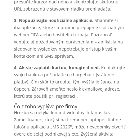
presuňte kurzor nad neho a skontrolujte skutočnú
URL zobrazenú v stavovom riadku prehliadača.
3. Nepoužívajte neoficiálne aplikácie.
Stiahnite si
iba aplikácie, ktoré sú priamo prepojené s oficiálnym
webom FIFA alebo hostitelia turnaja. Pozornosť
venujte aj požadovaným oprávneniam – aplikácia na
sledovanie výsledkov nepotrebuje prístup k vašim
kontaktom ani SMS správam.
4. Ak ste zaplatili kartou, konajte ihneď.
Kontaktujte
svoju banku a požiadajte o chargeback (vrátenie
platby). Čím skôr to urobíte, tým vyššia je šanca na
úspech. Zároveň zmeňte heslo k e-mailovej adrese,
ktorú ste použili pri registrácii.
Čo z toho vyplýva pre firmy
Hrozba sa netýka len individuálnych fanúšikov.
Zamestnanec, ktorý si na firemnom laptope stiahne
falošnú aplikáciu „MS 2026", môže nevedomky otvoriť
dvere do celej podnikovej siete. Zvýšená aktivita