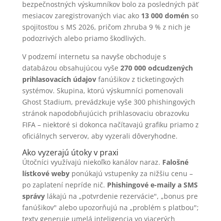
bezpečnostných výskumníkov bolo za posledných päť
mesiacov zaregistrovaných viac ako
13 000 domén
so
spojitosťou s MS 2026, pričom zhruba 9 % z nich je
podozrivých alebo priamo škodlivých.
V podzemí internetu sa navyše obchoduje s
databázou obsahujúcou vyše
270 000 odcudzených
prihlasovacích údajov
fanúšikov z ticketingových
systémov. Skupina, ktorú výskumníci pomenovali
Ghost Stadium, prevádzkuje vyše 300 phishingových
stránok napodobňujúcich prihlasovaciu obrazovku
FIFA – niektoré si dokonca načítavajú grafiku priamo z
oficiálnych serverov, aby vyzerali dôveryhodne.
Ako vyzerajú útoky v praxi
Útočníci využívajú niekoľko kanálov naraz.
Falošné
lístkové weby
ponúkajú vstupenky za nižšiu cenu –
po zaplatení nepríde nič.
Phishingové e-maily a SMS
správy
lákajú na „potvrdenie rezervácie", „bonus pre
fanúšikov" alebo upozorňujú na „problém s platbou";
texty generuje umelá inteligencia vo viacerých