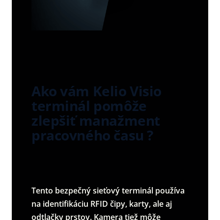
Ako vám Kelio Visio
terminál pomôže
zlepšiť manažment
pracovného času ?
Tento bezpečný sieťový terminál používa
na identifikáciu RFID čipy, karty, ale aj
odtlačky prstov. Kamera tiež môže